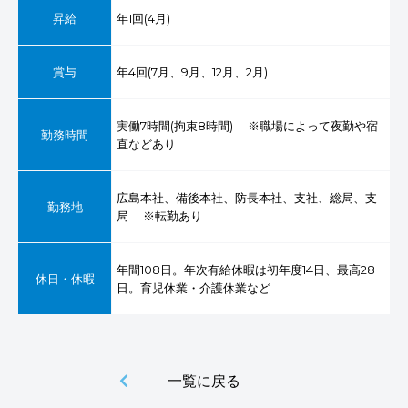
昇給
年1回(4月)
賞与
年4回(7月、9月、12月、2月)
実働7時間(拘束8時間) ※職場によって夜勤や宿
勤務時間
直などあり
広島本社、備後本社、防長本社、支社、総局、支
勤務地
局 ※転勤あり
年間108日。年次有給休暇は初年度14日、最高28
休日・休暇
日。育児休業・介護休業など
一覧に戻る