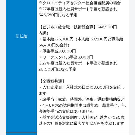
※クロスメディアセンター社会担当配属の場合
※27年度は新入社員サポート手当が新設され
343,350円になる予定
【ビジネス総合職・技術総合職】246,900円
内訳）
初任給
・基本給223,900円（本人給169,500円と職能給
54,400円の合計）
・厚生手当20,000円
・ワークスタイル手当3,000円
※27年度は新入社員サポート手当が新設され
261,900円になる予定
【全職種共通】
・入社支度金：入社式の日に100,000円を支給し
ます
・諸手当：家族、時間外、深夜、通勤費補助など
・4～6月末の試用期間中は職能給、裁量手当、記
者役割手当の支給はありません
・奨学金返済支援制度：入社後3年以内かつ30歳
以下の社員を対象に最大で年12万円を支給します